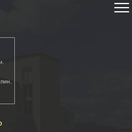
и.
пин.
0