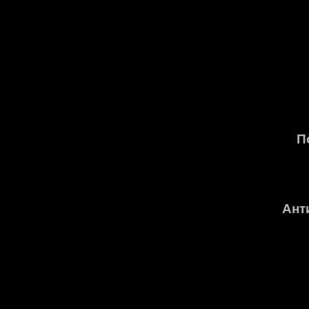
П
Ант