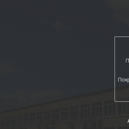
П
Пок