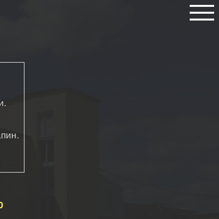
и.
пин.
0