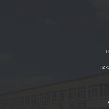
П
Пок