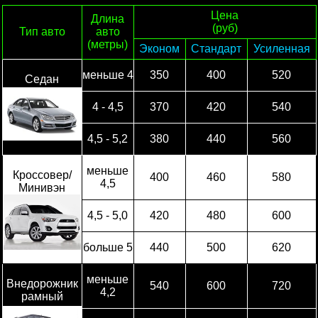
Цена
Длина
(руб)
Тип авто
авто
(метры)
Эконом
Стандарт
Усиленная
меньше 4
350
400
520
Седан
4 - 4,5
370
420
540
4,5 - 5,2
380
440
560
меньше
Кроссовер/
400
460
580
4,5
Минивэн
4,5 - 5,0
420
480
600
больше 5
440
500
620
меньше
Внедорожник
540
600
720
4,2
рамный