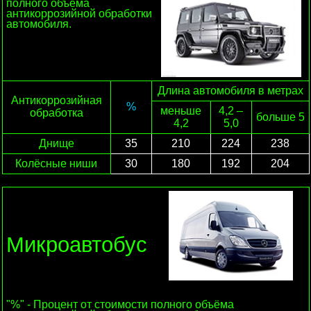
полного объёма
антикоррозийной обработки
автомобиля.
Длина автомобиля в метрах
Антикоррозийная
%
меньше
4,2 –
обработка
больше 5
4,2
5,0
Днище
35
210
224
238
Колёсные ниши
30
180
192
204
Микроавтобус
"%" - Процент от стоимости полного объёма