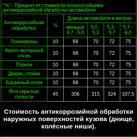
"%" - Процент от стоимости полного объёма
антикоррозийной обработки автомобиля.
Длина автомобиля в метрах
Антикоррозийная
%
меньше
5,0 -
5,3 -
5,7 -
обработка
4,7 - 5,0
5,3
5,7
6,0
Лонжероны
10
68
70
72
75
Капот, моторный
10
68
70
72
75
отсек
Пороги
10
68
70
72
75
Двери, стойки
10
68
70
72
75
Багажный отсек
10
68
70
72
75
Все скрытые
45
306
315
324
337,5
полости
Стоимость антикоррозийной обработки
наружных поверхностей кузова (днище,
колёсные ниши).