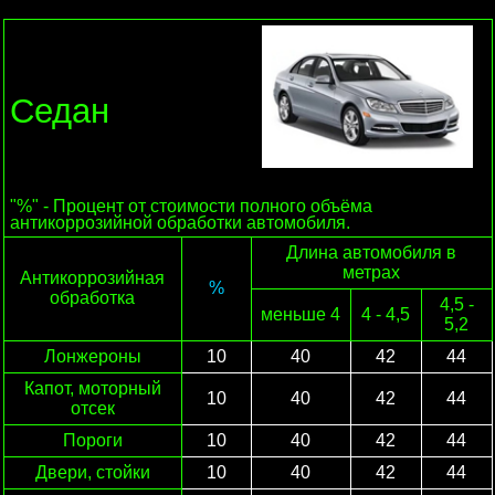
Седан
"%" - Процент от стоимости полного объёма
антикоррозийной обработки автомобиля.
Длина автомобиля в
метрах
Антикоррозийная
%
обработка
4,5 -
меньше 4
4 - 4,5
5,2
Лонжероны
10
40
42
44
Капот, моторный
10
40
42
44
отсек
Пороги
10
40
42
44
Двери, стойки
10
40
42
44