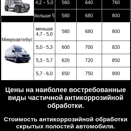
4,2 – 5,0
560
640
760
больше 5
580
680
800
меньше
580
680
800
4,7 - 5,0
Микроавтобус
5,0 - 5,3
600
700
820
5,3 - 5,7
620
720
850
5,7 - 6,0
650
750
900
Цены на наиболее востребованные
виды частичной антикоррозийной
обработки.
Стоимость антикоррозийной обработки
скрытых полостей автомобиля.