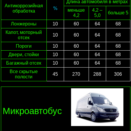
Длина автомобиля в метрах
Антикоррозийная
%
меньше
4,2 –
обработка
больше 5
4,2
5,0
Лонжероны
10
60
64
68
Капот, моторный
10
60
64
68
отсек
Пороги
10
60
64
68
Двери, стойки
10
60
64
68
Багажный отсек
10
60
64
68
Все скрытые
45
270
288
306
полости
Микроавтобус