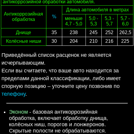
антикоррозийной обработки автомобиля.
Длина автомобиля в метрах
Антикоррозийная
%
меньше
5,0 -
5,3 -
5,7 -
обработка
4,7 - 5,0
5,3
5,7
6,0
Днище
35
238
245
252
262,5
Колёсные ниши
30
204
210
216
225
Приведённый список расценок не является
исчерпывающим.
Если вы считаете, что ваше авто находится за
пределами данной классификации, либо имеет
спорную позицию – уточните цену позвонив по
телефону
.
Эконом
- базовая антикоррозийная
обработка, включает обработку днища,
колёсных ниш, порогов и лонжеронов.
Скрытые полости не обрабатываются.