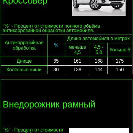
Кроссовер
"%" - Процент от стоимости полного объёма
антикоррозийной обработки автомобиля.
Длина автомобиля в метрах
Антикоррозийная
%
меньше
4,5 -
обработка
больше 5
4,5
5,0
Днище
35
161
168
175
Колёсные ниши
30
138
144
150
Внедорожник рамный
"%" - Процент от стоимости