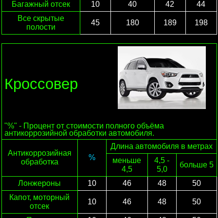
Багажный отсек
10
40
42
44
Все скрытые
45
180
189
198
полости
Кроссовер
"%" - Процент от стоимости полного объёма
антикоррозийной обработки автомобиля.
Длина автомобиля в метрах
Антикоррозийная
%
меньше
4,5 -
обработка
больше 5
4,5
5,0
Лонжероны
10
46
48
50
Капот, моторный
10
46
48
50
отсек